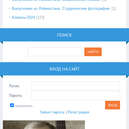
Выпускники из Узбекистана. Студенческие фотографии.
[1]
Алматы-2024
[223]
ПОИСК
ВХОД НА САЙТ
Логин:
Пароль:
запомнить
Забыл пароль
|
Регистрация