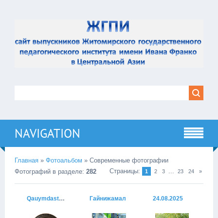
NAVIGATION
Главная
»
Фотоальбом
» Современные фотографии
Страницы
:
...
Фотографий в разделе
:
282
1
2
3
23
24
»
Qauymdastyq_Spilnota
Гайнижамал
24.08.2025