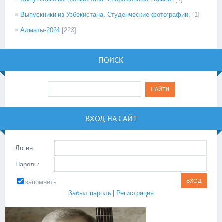
Выпускники из Узбекистана. Студенческие фотографии.
[1]
Алматы-2024
[223]
ПОИСК
ВХОД НА САЙТ
Логин:
Пароль:
запомнить
Забыл пароль
|
Регистрация