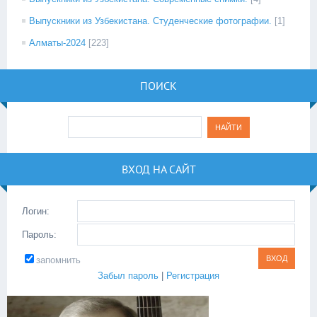
Выпускники из Узбекистана. Студенческие фотографии.
[1]
Алматы-2024
[223]
ПОИСК
ВХОД НА САЙТ
Логин:
Пароль:
запомнить
Забыл пароль
|
Регистрация