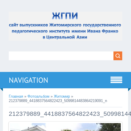
NAVIGATION
Главная
»
Фотоальбом
»
Житомир
»
212379889_4418837564822423_5099814483864219091_n
212379889_4418837564822423_5099814