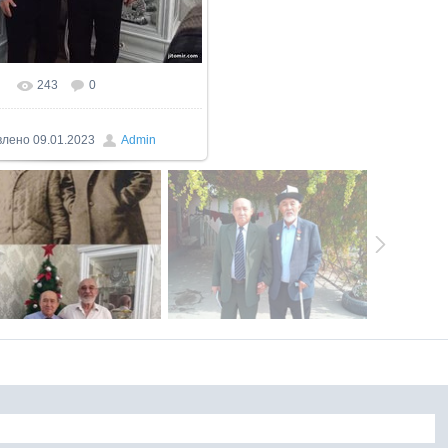
243
0
влено
09.01.2023
Admin