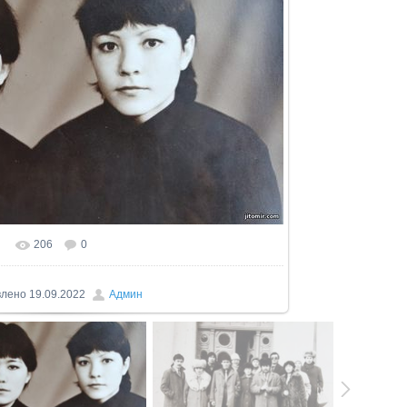
206
0
влено
19.09.2022
Админ