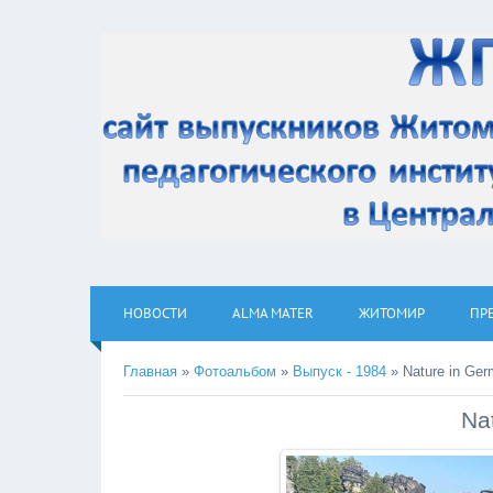
НОВОСТИ
ALMA MATER
ЖИТОМИР
ПР
Главная
»
Фотоальбом
»
Выпуск - 1984
» Nature in Ge
Na