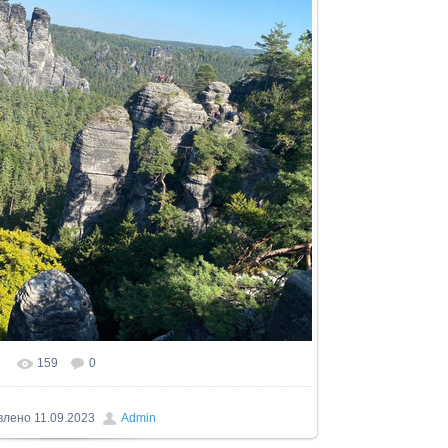
159
0
влено
11.09.2023
Admin