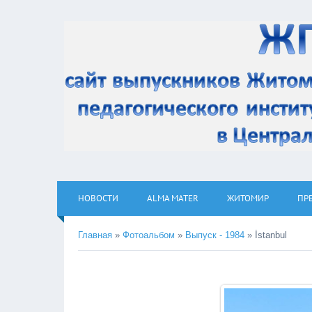
НОВОСТИ
ALMA MATER
ЖИТОМИР
ПР
Главная
»
Фотоальбом
»
Выпуск - 1984
» İstanbul