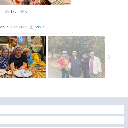
173
0
влено
29.09.2023
Admin