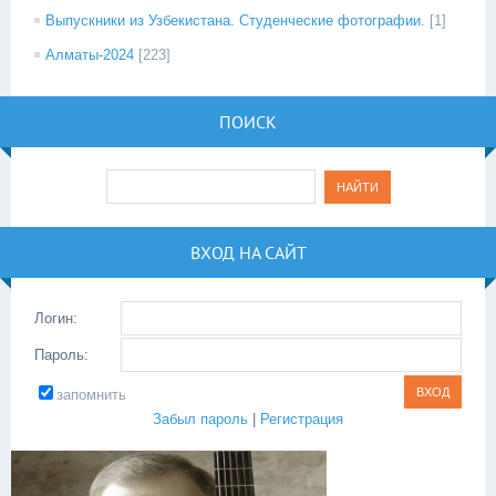
Выпускники из Узбекистана. Студенческие фотографии.
[1]
Алматы-2024
[223]
ПОИСК
ВХОД НА САЙТ
Логин:
Пароль:
запомнить
Забыл пароль
|
Регистрация