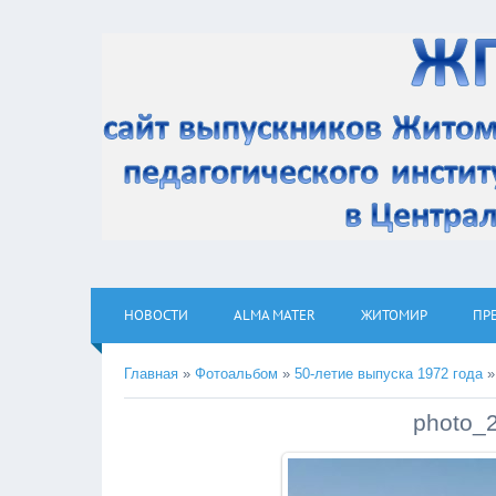
НОВОСТИ
ALMA MATER
ЖИТОМИР
ПР
Главная
»
Фотоальбом
»
50-летие выпуска 1972 года
»
photo_