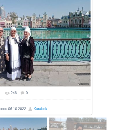
246
0
лено
06.10.2022
Karabek