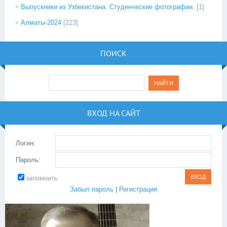
Выпускники из Узбекистана. Студенческие фотографии.
[1]
Алматы-2024
[223]
ПОИСК
ВХОД НА САЙТ
Логин:
Пароль:
запомнить
Забыл пароль
|
Регистрация