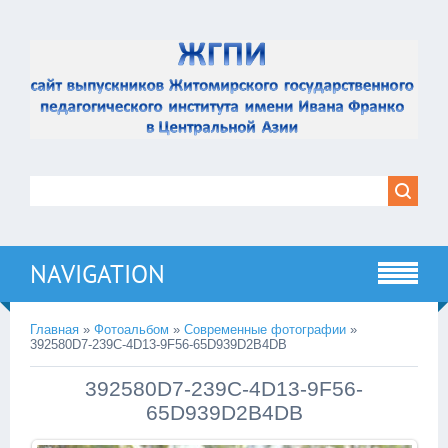
NAVIGATION
Главная
»
Фотоальбом
»
Современные фотографии
»
392580D7-239C-4D13-9F56-65D939D2B4DB
392580D7-239C-4D13-9F56-
65D939D2B4DB