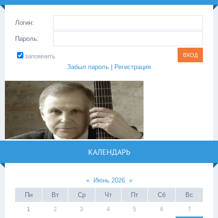
Логин:
Пароль:
запомнить
Забыл пароль
|
Регистрация
КАЛЕНДАРЬ
«
Июнь 2026
»
Пн
Вт
Ср
Чт
Пт
Сб
Вс
1
2
3
4
5
6
7