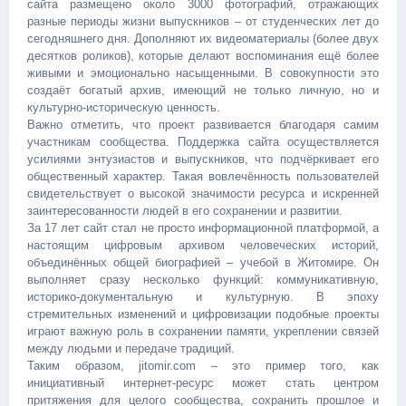
сайта размещено около 3000 фотографий, отражающих
разные периоды жизни выпускников – от студенческих лет до
сегодняшнего дня. Дополняют их видеоматериалы (более двух
десятков роликов), которые делают воспоминания ещё более
живыми и эмоционально насыщенными. В совокупности это
создаёт богатый архив, имеющий не только личную, но и
культурно-историческую ценность.
Важно отметить, что проект развивается благодаря самим
участникам сообщества. Поддержка сайта осуществляется
усилиями энтузиастов и выпускников, что подчёркивает его
общественный характер. Такая вовлечённость пользователей
свидетельствует о высокой значимости ресурса и искренней
заинтересованности людей в его сохранении и развитии.
За 17 лет сайт стал не просто информационной платформой, а
настоящим цифровым архивом человеческих историй,
объединённых общей биографией – учебой в Житомире. Он
выполняет сразу несколько функций: коммуникативную,
историко-документальную и культурную. В эпоху
стремительных изменений и цифровизации подобные проекты
играют важную роль в сохранении памяти, укреплении связей
между людьми и передаче традиций.
Таким образом, jitomir.com – это пример того, как
инициативный интернет-ресурс может стать центром
притяжения для целого сообщества, сохранить прошлое и