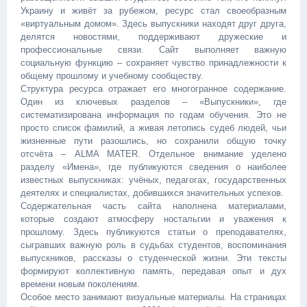
Украину и живёт за рубежом, ресурс стал своеобразным
«виртуальным домом». Здесь выпускники находят друг друга,
делятся новостями, поддерживают дружеские и
профессиональные связи. Сайт выполняет важную
социальную функцию – сохраняет чувство принадлежности к
общему прошлому и учебному сообществу.
Структура ресурса отражает его многогранное содержание.
Один из ключевых разделов – «Выпускники», где
систематизирована информация по годам обучения. Это не
просто список фамилий, а живая летопись судеб людей, чьи
жизненные пути разошлись, но сохранили общую точку
отсчёта – ALMA MATER. Отдельное внимание уделено
разделу «Имена», где публикуются сведения о наиболее
известных выпускниках: учёных, педагогах, государственных
деятелях и специалистах, добившихся значительных успехов.
Содержательная часть сайта наполнена материалами,
которые создают атмосферу ностальгии и уважения к
прошлому. Здесь публикуются статьи о преподавателях,
сыгравших важную роль в судьбах студентов, воспоминания
выпускников, рассказы о студенческой жизни. Эти тексты
формируют коллективную память, передавая опыт и дух
времени новым поколениям.
Особое место занимают визуальные материалы. На страницах