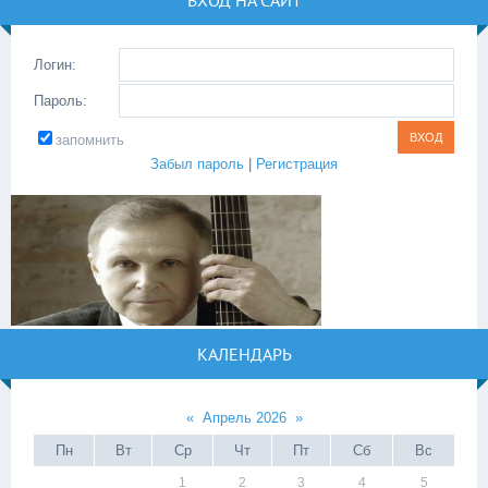
ВХОД НА САЙТ
Логин:
Пароль:
запомнить
Забыл пароль
|
Регистрация
КАЛЕНДАРЬ
«
Апрель 2026
»
Пн
Вт
Ср
Чт
Пт
Сб
Вс
1
2
3
4
5