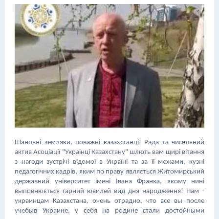
Шановні земляки, поважні казахстанці! Рада та чисельний
актив Асоціаціï "Украïнці Казахстану" шлють вам щирі вітання
з нагоди зустрічі відомоï в Украïні та за ïï межами, кузні
педагогічних кадрів, яким по праву являεться Житомирський
державний університет імені Івана Франка, якому нині
выповнюεться гарний ювилей вид дня народження! Нам -
украинцам Казахстана, очень отрадно, что все вы после
учебыв Украине, у себя на родине стали достойными